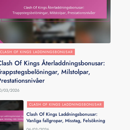
CLASH OF KINGS LADDNINGSBONUSAR
Clash Of Kings Återladdningsbonusar:
Trappstegsbelöningar, Milstolpar,
Prestationsnivåer
0/03/2026
CLASH OF KINGS LADDNINGSBONUSAR
Clash Of Kings Laddningsbonusar:
Vanliga fallgropar, Misstag, Felsökning
06/03/2026