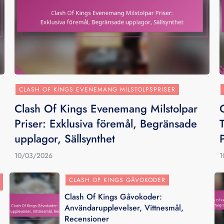
CLASH OF KINGS EVENEMANG MILSTOLPSPRISER
Clash Of Kings Evenemang Milstolpar
Priser: Exklusiva föremål, Begränsade
upplagor, Sällsynthet
10/03/2026
1
CLASH OF KINGS GÅVOKODER
Clash Of Kings Gåvokoder:
Användarupplevelser, Vittnesmål,
Recensioner