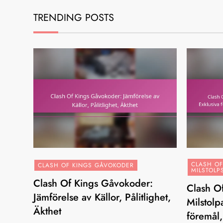
TRENDING POSTS
CLASH O
CLASH OF KINGS GÅVOKODER
MILSTOLP
Clash Of Kings Gåvokoder:
Clash O
Jämförelse av Källor, Pålitlighet,
Milstolp
Äkthet
föremål