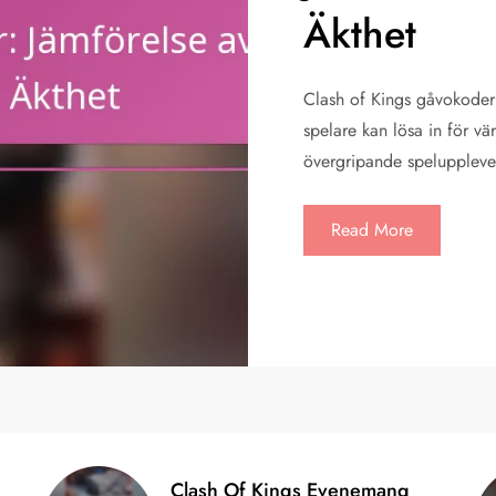
Äkthet
Clash of Kings gåvokoder
spelare kan lösa in för vär
övergripande speluppleve
Read More
Clash Of Kings Evenemang