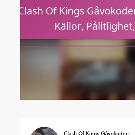
r
e.
Clash Of Kings Gåvokoder: