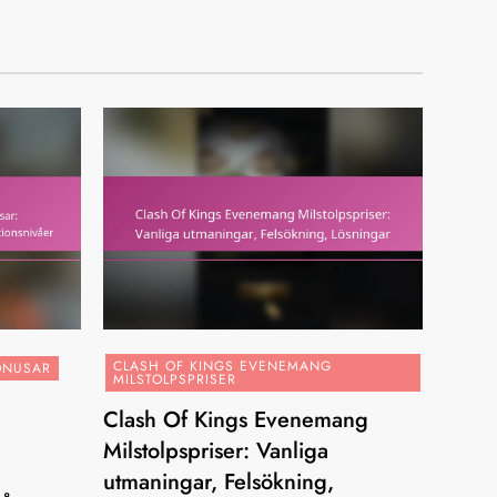
CLASH OF KINGS EVENEMANG
ONUSAR
MILSTOLPSPRISER
Clash Of Kings Evenemang
Milstolpspriser: Vanliga
utmaningar, Felsökning,