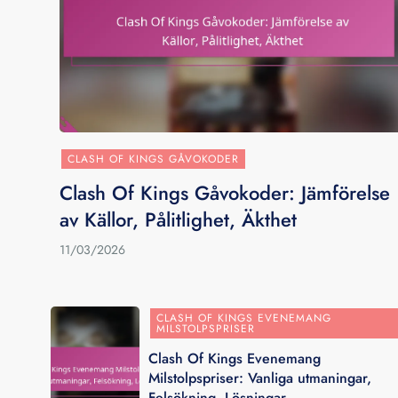
CLASH OF KINGS GÅVOKODER
Clash Of Kings Gåvokoder: Jämförelse
av Källor, Pålitlighet, Äkthet
11/03/2026
CLASH OF KINGS EVENEMANG
MILSTOLPSPRISER
Clash Of Kings Evenemang
Milstolpspriser: Vanliga utmaningar,
Felsökning, Lösningar