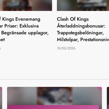
f Kings Evenemang
Clash Of Kings
ar Priser: Exklusiva
Återladdningsbonusar:
, Begränsade upplagor,
Trappstegsbelöningar,
het
Milstolpar, Prestationsni
6
10/03/2026