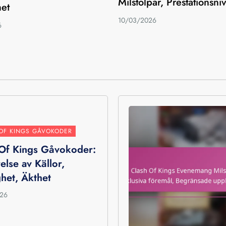
Milstolpar, Prestationsni
het
10/03/2026
6
OF KINGS GÅVOKODER
 Of Kings Gåvokoder:
else av Källor,
ighet, Äkthet
026