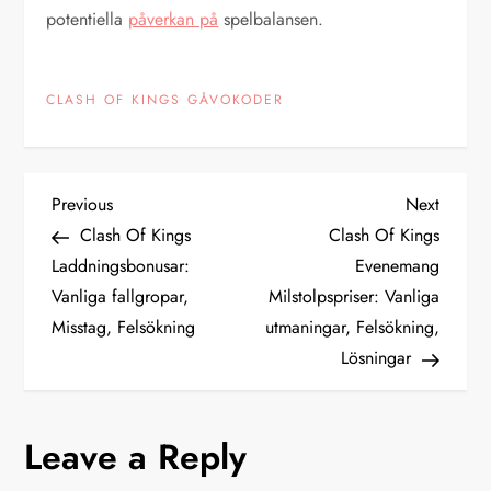
potentiella
påverkan på
spelbalansen.
CLASH OF KINGS GÅVOKODER
P
Previous
Next
Previous
Next
Post
Post
Clash Of Kings
Clash Of Kings
o
Laddningsbonusar:
Evenemang
Vanliga fallgropar,
Milstolpspriser: Vanliga
s
Misstag, Felsökning
utmaningar, Felsökning,
t
Lösningar
n
Leave a Reply
a