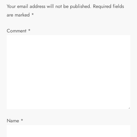
v
Your email address will not be published.
Required fields
are marked
*
i
Comment
*
g
a
t
i
o
n
Name
*