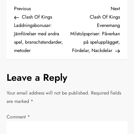
P
Previous
Next
Previous
Next
Post
Post
Clash Of Kings
Clash Of Kings
o
Laddningsbonusar:
Evenemang
Jämförelser med andra
Milstolpspriser: Påverkan
s
spel, branschstandarder,
på spelupplägget,
t
metoder
Fördelar, Nackdelar
n
Leave a Reply
a
v
Your email address will not be published.
Required fields
are marked
*
i
Comment
*
g