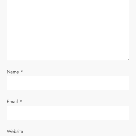
a
t
i
o
n
Name
*
Email
*
Website