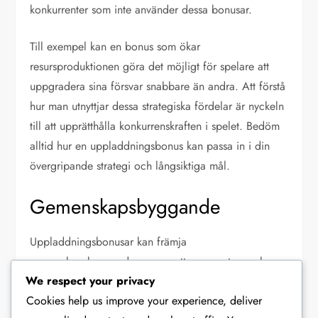
konkurrenter som inte använder dessa bonusar.
Till exempel kan en bonus som ökar
resursproduktionen göra det möjligt för spelare att
uppgradera sina försvar snabbare än andra. Att förstå
hur man utnyttjar dessa strategiska fördelar är nyckeln
till att upprätthålla konkurrenskraften i spelet. Bedöm
alltid hur en uppladdningsbonus kan passa in i din
övergripande strategi och långsiktiga mål.
Gemenskapsbyggande
Uppladdningsbonusar kan främja
gemenskapsbyggande genom att uppmuntra spelare
We respect your privacy
att samarbeta och dela resurser. När spelare
Cookies help us improve your experience, deliver
incitamenteras att delta i evenemang bildar de ofta