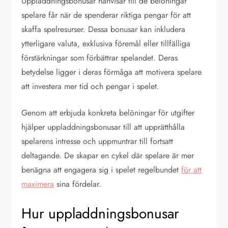
Uppladdningsbonusar hänvisar till de belöningar
spelare får när de spenderar riktiga pengar för att
skaffa spelresurser. Dessa bonusar kan inkludera
ytterligare valuta, exklusiva föremål eller tillfälliga
förstärkningar som förbättrar spelandet. Deras
betydelse ligger i deras förmåga att motivera spelare
att investera mer tid och pengar i spelet.
Genom att erbjuda konkreta belöningar för utgifter
hjälper uppladdningsbonusar till att upprätthålla
spelarens intresse och uppmuntrar till fortsatt
deltagande. De skapar en cykel där spelare är mer
benägna att engagera sig i spelet regelbundet
för att
maximera
sina fördelar.
Hur uppladdningsbonusar