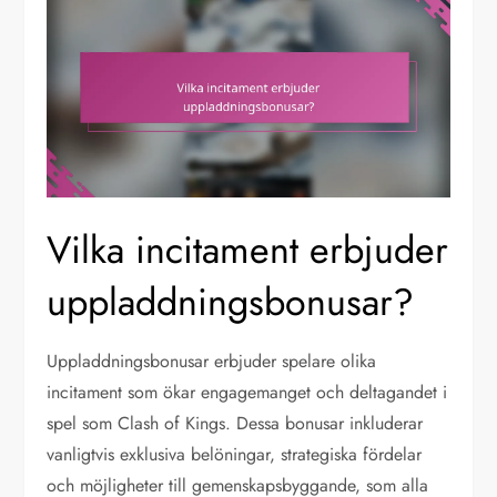
Vilka incitament erbjuder
uppladdningsbonusar?
Uppladdningsbonusar erbjuder spelare olika
incitament som ökar engagemanget och deltagandet i
spel som Clash of Kings. Dessa bonusar inkluderar
vanligtvis exklusiva belöningar, strategiska fördelar
och möjligheter till gemenskapsbyggande, som alla