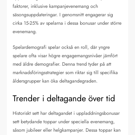
faktorer, inklusive kampanjevenemang och
säsongsuppdateringar. I genomsnitt engagerar sig
cirka 15-25% av spelarna i dessa bonusar under större
evenemang.
Spelardemografi spelar också en roll, där yngre
spelare ofta visar högre engagemangsnivåer jämfört
med äldre demografier. Denna trend tyder på att
marknadsföringsstrategier som riktar sig till specifika
åldersgrupper kan öka deltagandegraden.
Trender i deltagande över tid
Historiskt sett har deltagandet i uppladdningsbonusar
sett betydande toppar under speciella evenemang,
såsom jubileer eller helgkampanjer. Dessa toppar kan