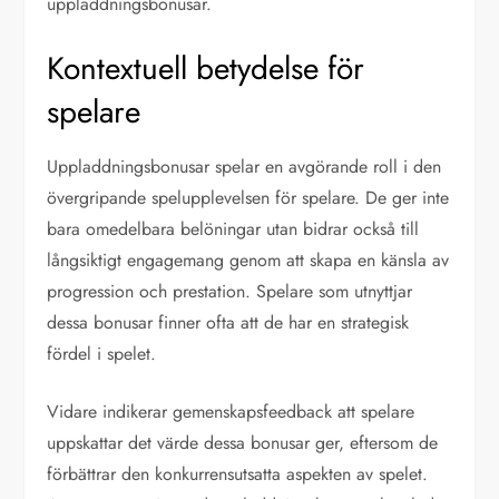
uppladdningsbonusar.
Kontextuell betydelse för
spelare
Uppladdningsbonusar spelar en avgörande roll i den
övergripande spelupplevelsen för spelare. De ger inte
bara omedelbara belöningar utan bidrar också till
långsiktigt engagemang genom att skapa en känsla av
progression och prestation. Spelare som utnyttjar
dessa bonusar finner ofta att de har en strategisk
fördel i spelet.
Vidare indikerar gemenskapsfeedback att spelare
uppskattar det värde dessa bonusar ger, eftersom de
förbättrar den konkurrensutsatta aspekten av spelet.