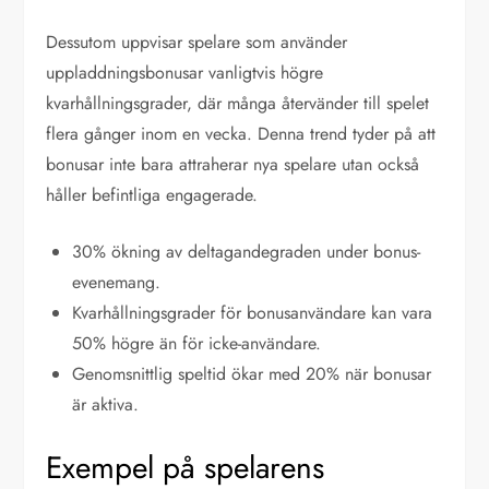
Dessutom uppvisar spelare som använder
uppladdningsbonusar vanligtvis högre
kvarhållningsgrader, där många återvänder till spelet
flera gånger inom en vecka. Denna trend tyder på att
bonusar inte bara attraherar nya spelare utan också
håller befintliga engagerade.
30% ökning av deltagandegraden under bonus-
evenemang.
Kvarhållningsgrader för bonusanvändare kan vara
50% högre än för icke-användare.
Genomsnittlig speltid ökar med 20% när bonusar
är aktiva.
Exempel på spelarens