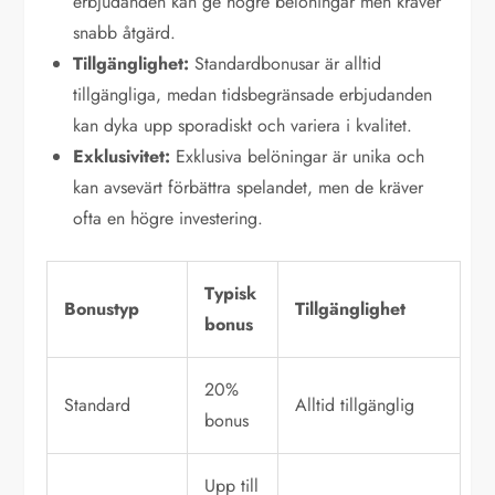
erbjudanden kan ge högre belöningar men kräver
snabb åtgärd.
Tillgänglighet:
Standardbonusar är alltid
tillgängliga, medan tidsbegränsade erbjudanden
kan dyka upp sporadiskt och variera i kvalitet.
Exklusivitet:
Exklusiva belöningar är unika och
kan avsevärt förbättra spelandet, men de kräver
ofta en högre investering.
Typisk
Bonustyp
Tillgänglighet
bonus
20%
Standard
Alltid tillgänglig
bonus
Upp till