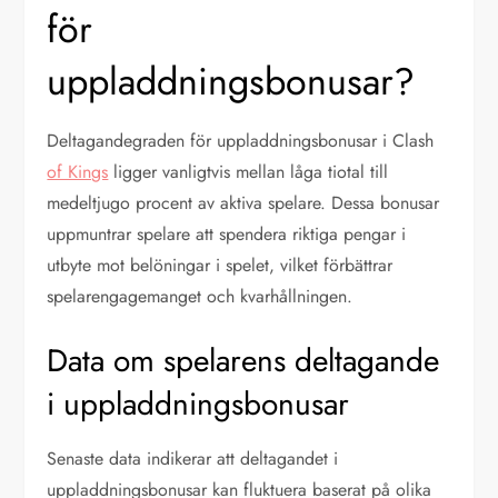
för
uppladdningsbonusar?
Deltagandegraden för uppladdningsbonusar i Clash
of Kings
ligger vanligtvis mellan låga tiotal till
medeltjugo procent av aktiva spelare. Dessa bonusar
uppmuntrar spelare att spendera riktiga pengar i
utbyte mot belöningar i spelet, vilket förbättrar
spelarengagemanget och kvarhållningen.
Data om spelarens deltagande
i uppladdningsbonusar
Senaste data indikerar att deltagandet i
uppladdningsbonusar kan fluktuera baserat på olika